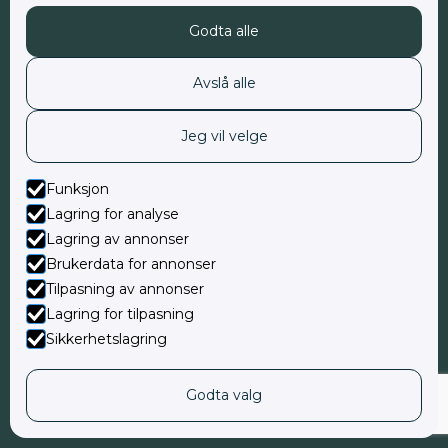
Kontakt oss
Godta alle
Bestill time
Avslå alle
Tjenester
Jeg vil velge
Privat psykolog
Funksjon
Privat psykiater
Lagring for analyse
Lagring av annonser
ADHD-utredning og behandling
Brukerdata for annonser
Tilpasning av annonser
Autismeutredning
Lagring for tilpasning
Nevropsykolog
Sikkerhetslagring
Søvnvansker
Godta valg
Nevrofeedback