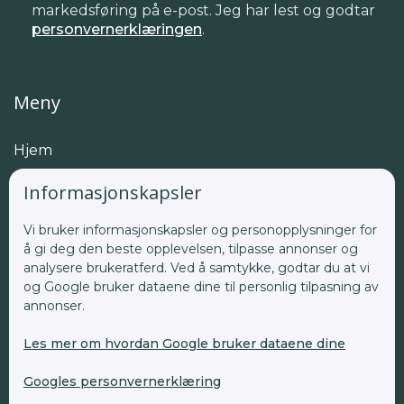
markedsføring på e-post. Jeg har lest og godtar
personvernerklæringen
.
Meny
Hjem
Spesialfelt
Informasjonskapsler
Om oss
Vi bruker informasjonskapsler og personopplysninger for
å gi deg den beste opplevelsen, tilpasse annonser og
Behandlere
analysere brukeratferd. Ved å samtykke, godtar du at vi
og Google bruker dataene dine til personlig tilpasning av
Nyheter
annonser.
Artikler
Les mer om hvordan Google bruker dataene dine
Media
Googles personvernerklæring