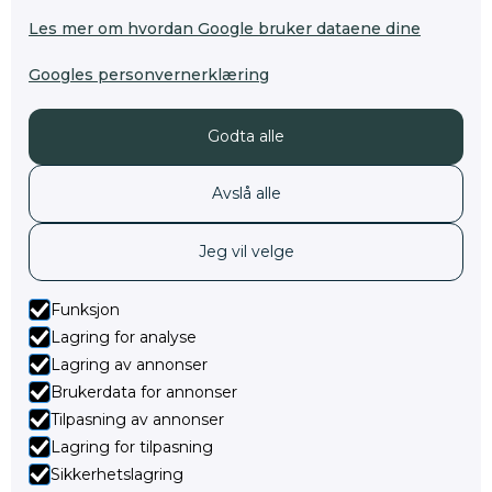
Les mer om hvordan Google bruker dataene dine
Googles personvernerklæring
Godta alle
mer
forståelse, bedre samarbeid og tryggere
kommunikasjon
Avslå alle
Vil dere finne ut om parterapi kan passe for dere? Ta
Jeg vil velge
kontakt – så ser vi sammen hva dere trenger.
Funksjon
Lagring for analyse
Lagring av annonser
Brukerdata for annonser
Tilpasning av annonser
Lagring for tilpasning
Sikkerhetslagring