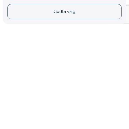
Godta valg
post@klinikktoppetasjen.no
Kirkeveien 64 B, 0366 Oslo
Kontakt oss
Kontakt oss for rask og riktig
hjelp av våre spesialister. Vi vil
utforme et forløp for
utredning og en