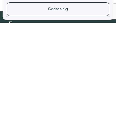
Godta valg
Ønsker du hjelp?
Bestill time
Meld deg på vårt nyhetsbrev