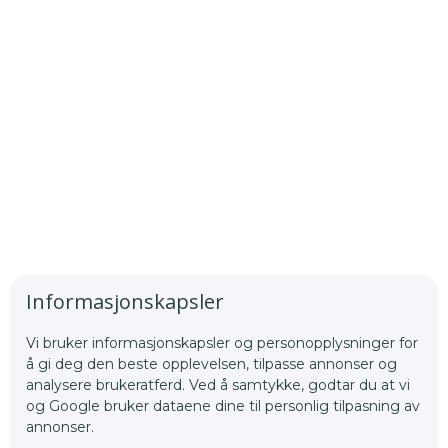
Kontaktinformasjon
Kontakt oss vi kontaktskjemaet, eller send oss en e-
post.
post@klinikktoppetasjen.no
Kirkeveien 64 B, 0366 Oslo
Informasjonskapsler
Vi bruker informasjonskapsler og personopplysninger for
å gi deg den beste opplevelsen, tilpasse annonser og
analysere brukeratferd. Ved å samtykke, godtar du at vi
og Google bruker dataene dine til personlig tilpasning av
annonser.