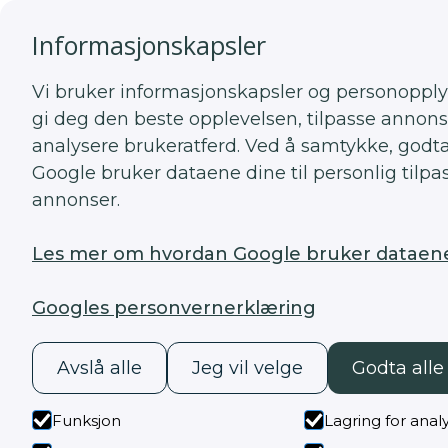
Informasjonskapsler
Hjem
Spesialfelt
Vi bruker informasjonskapsler og personopply
gi deg den beste opplevelsen, tilpasse annons
analysere brukeratferd. Ved å samtykke, godta
Google bruker dataene dine til personlig tilpa
annonser.
Les mer om hvordan Google bruker dataen
Googles personvernerklæring
Avslå alle
Jeg vil velge
Godta alle
Funksjon
Lagring for anal