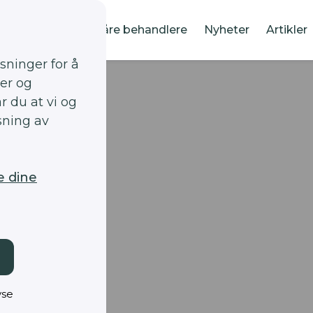
Om oss
Våre behandlere
Nyheter
Artikler
sninger for å
er og
r du at vi og
sning av
e dine
yse