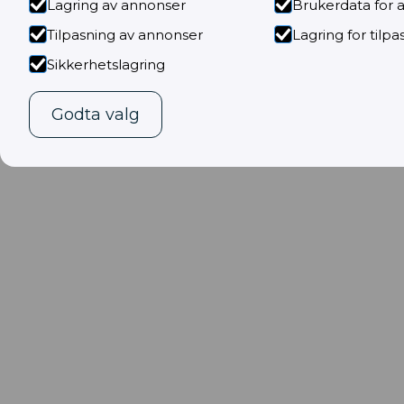
Lagring av annonser
Brukerdata for 
Tilpasning av annonser
Lagring for tilpa
Sikkerhetslagring
Godta valg